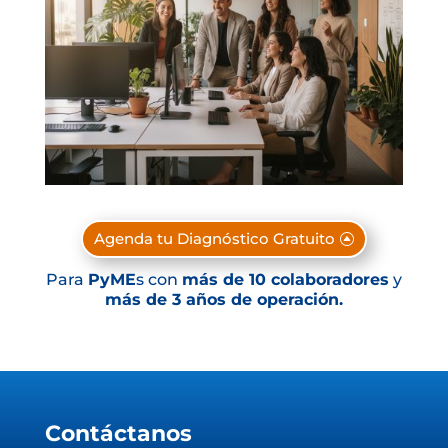
Agenda tu Diagnóstico Gratuito
Para
PyME
s con
más de 10 colaboradores
y
más de 3 años de operación.
Contáctanos